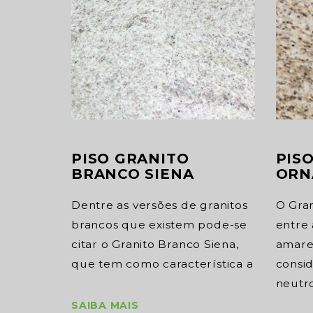
PIS
PISO GRANITO
ORN
BRANCO SIENA
O Gra
Dentre as versões de granitos
entre 
brancos que existem pode-se
amare
citar o Granito Branco Siena,
consi
que tem como característica a
neutr
SAIBA MAIS