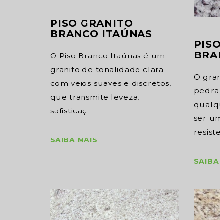
PISO GRANITO
BRANCO ITAÚNAS
PIS
BRA
O Piso Branco Itaúnas é um
granito de tonalidade clara
O gra
com veios suaves e discretos,
pedra 
que transmite leveza,
qualq
sofisticaç
ser u
resist
SAIBA MAIS
SAIBA